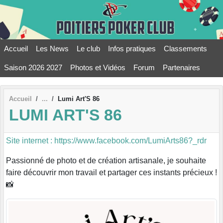
Panneau de gestion des cookies
Accueil
Les News
Le club
Infos pratiques
Classements
Saison 2026 2027
Photos et Vidéos
Forum
Partenaires
Accueil
Lumi Art'S 86
LUMI ART'S 86
Site internet : https://www.facebook.com/LumiArts86?_rdr
Passionné de photo et de création artisanale, je souhaite
faire découvrir mon travail et partager ces instants précieux !
📸