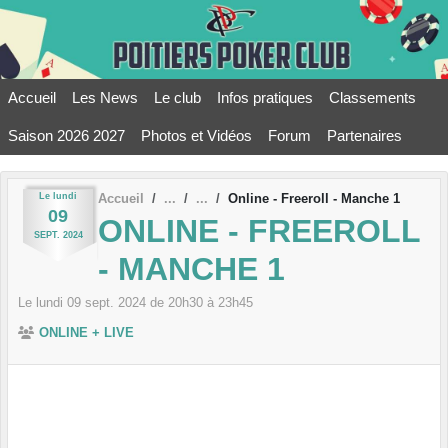
Panneau de gestion des cookies
Accueil
Les News
Le club
Infos pratiques
Classements
Saison 2026 2027
Photos et Vidéos
Forum
Partenaires
Le
lundi
Accueil
Online - Freeroll - Manche 1
09
ONLINE - FREEROLL
SEPT.
2024
- MANCHE 1
Le
lundi
09
sept.
2024
de 20h30 à 23h45
ONLINE + LIVE