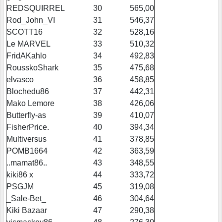
REDSQUIRREL
30
565,00
Rod_John_VI
31
546,37
SCOTT16
32
528,16
Le MARVEL
33
510,32
FridAKahlo
34
492,83
RousskoShark
35
475,68
elvasco
36
458,85
Blochedu86
37
442,31
Mako Lemore
38
426,06
Butterfly-as
39
410,07
FisherPrice.
40
394,34
Multiversus
41
378,85
POMB1664
42
363,59
..mamat86..
43
348,55
kiki86 x
44
333,72
PSGJM
45
319,08
_Sale-Bet_
46
304,64
Kiki Bazaar
47
290,38