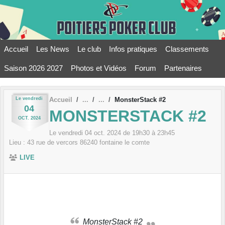
Panneau de gestion des cookies
Accueil
Les News
Le club
Infos pratiques
Classements
Saison 2026 2027
Photos et Vidéos
Forum
Partenaires
Le
vendredi
Accueil
MonsterStack #2
04
MONSTERSTACK #2
OCT.
2024
Le
vendredi
04
oct.
2024
de 19h30 à 23h45
Lieu :
43 rue de vercors
86240
fontaine le comte
LIVE
MonsterStack #2