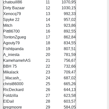
chatouill86
11
1070,95
Dirty Bazaar
12
1030,15
Xenocq79
13
992,33
Spyke 22
14
957,02
Mitch
15
923,86
Pitt86700
16
892,55
TontonZgueg
17
862,84
Agouty79
18
834,55
Fishtipanda
19
807,51
A_iniesta
20
781,59
KamehamehAS
21
756,67
BBH 75
22
732,66
Mikalack
23
709,47
_Macash_
24
687,02
christ86000
25
665,26
RicDeckard
26
644,13
Foldzilla
27
623,58
ElDail
28
603,57
gregmoore
29
584,05