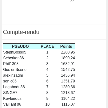
Compte-rendu
PSEUDO
PLACE
Points
StephBoss05
1
2280,95
Scherkan86
2
1890,24
Phil1308
3
1682,91
Gus enScene
4
1542,75
alexinzaghi
5
1436,94
sonic86
6
1351,79
Legabodu86
7
1280,36
SINGE7
8
1218,67
Kevfurious
9
1164,22
Vaillant 86
10
1115,37