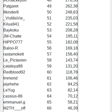
vicmackey86
48
276,30
Patgaret
49
262,38
8kinder6
50
248,63
_VisMaVie_
51
235,03
Kilua941
52
221,58
Baykoku
53
208,28
JM-Chatte
54
195,11
HIPPO777
55
182,08
Baloo-R
56
169,18
rastamokett
57
156,40
Le_Pictavien
58
143,74
cataleya86
59
131,20
Redblood92
60
118,78
Immond
61
106,46
jejehehe
62
94,25
LeYug
63
82,14
cassius-86
64
70,12
emmanuel.g
65
58,21
M2TH___off
66
46,39