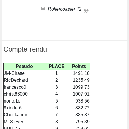
Rollercoaster #2
Compte-rendu
Pseudo
PLACE
Points
JM-Chatte
1
1491,18
RicDeckard
2
1235,49
francesco0
3
1099,73
christ86000
4
1007,91
nono.1er
5
938,56
8kinder6
6
882,72
Chuckandier
7
835,87
Mr Steven
8
795,39
BBH 75
9
759,65