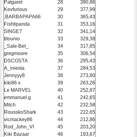
Patgaret
28
390,86
Kevfurious
29
377,99
.BARBAPAPA66
30
365,43
Fishtipanda
31
353,16
SINGE7
32
341,14
titounio
33
329,38
_Sale-Bet_
34
317,85
gregmoore
35
306,54
DSCOSTA
36
295,43
A_iniesta
37
284,53
Jennyyy8
38
273,80
kiki86 x
39
263,26
Le MARVEL
40
252,87
emmanuel.g
41
242,65
Mitch
42
232,58
RousskoShark
43
222,65
vicmackey86
44
212,86
Rod_John_VI
45
203,20
Kiki Bazaar
46
193,67