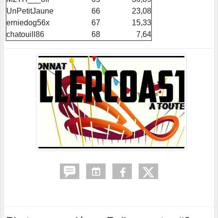
UnPetitJaune
66
23,08
erniedog56x
67
15,33
chatouill86
68
7,64