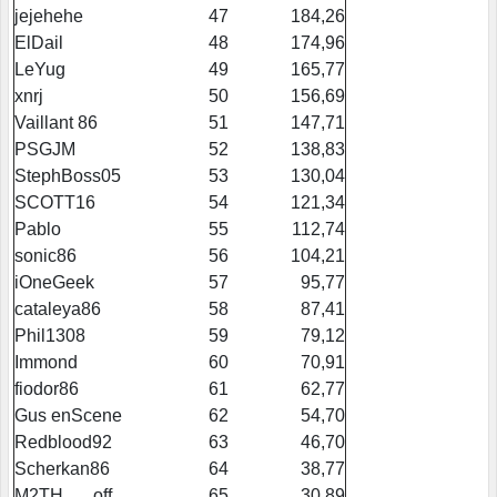
jejehehe
47
184,26
ElDail
48
174,96
LeYug
49
165,77
xnrj
50
156,69
Vaillant 86
51
147,71
PSGJM
52
138,83
StephBoss05
53
130,04
SCOTT16
54
121,34
Pablo
55
112,74
sonic86
56
104,21
iOneGeek
57
95,77
cataleya86
58
87,41
Phil1308
59
79,12
Immond
60
70,91
fiodor86
61
62,77
Gus enScene
62
54,70
Redblood92
63
46,70
Scherkan86
64
38,77
M2TH___off
65
30,89