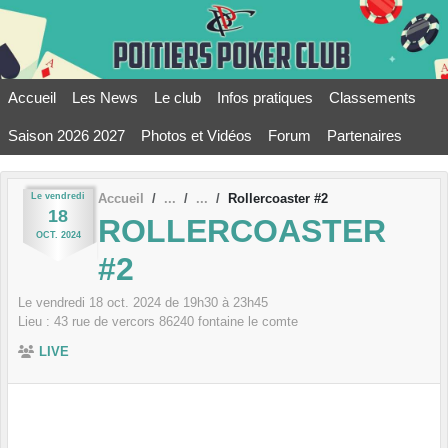
Panneau de gestion des cookies
Accueil
Les News
Le club
Infos pratiques
Classements
Saison 2026 2027
Photos et Vidéos
Forum
Partenaires
Le
vendredi
Accueil
Rollercoaster #2
18
ROLLERCOASTER
OCT.
2024
#2
Le
vendredi
18
oct.
2024
de 19h30 à 23h45
Lieu :
43 rue de vercors
86240
fontaine le comte
LIVE