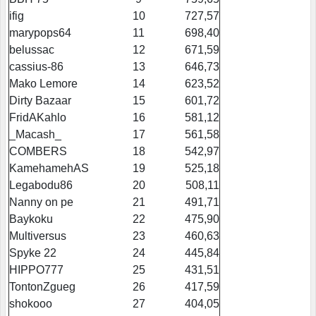
ifig
10
727,57
marypops64
11
698,40
belussac
12
671,59
cassius-86
13
646,73
Mako Lemore
14
623,52
Dirty Bazaar
15
601,72
FridAKahlo
16
581,12
_Macash_
17
561,58
COMBERS
18
542,97
KamehamehAS
19
525,18
Legabodu86
20
508,11
Nanny on pe
21
491,71
Baykoku
22
475,90
Multiversus
23
460,63
Spyke 22
24
445,84
HIPPO777
25
431,51
TontonZgueg
26
417,59
shokooo
27
404,05