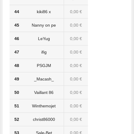
44
kiki86 x
0,00 €
45
Nanny on pe
0,00 €
46
LeYug
0,00 €
47
ifig
0,00 €
48
PSGJM
0,00 €
49
_Macash_
0,00 €
50
Vaillant 86
0,00 €
51
Winthemojet
0,00 €
52
christ86000
0,00 €
53
_Sale-Bet_
0,00 €