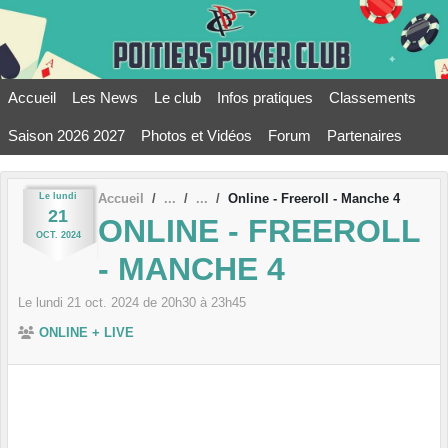
Panneau de gestion des cookies
Accueil
Les News
Le club
Infos pratiques
Classements
Saison 2026 2027
Photos et Vidéos
Forum
Partenaires
Le
lundi
Accueil
Online - Freeroll - Manche 4
21
ONLINE - FREEROLL
OCT.
2024
- MANCHE 4
Le
lundi
21
oct.
2024
de 20h30 à 23h45
ONLINE + LIVE