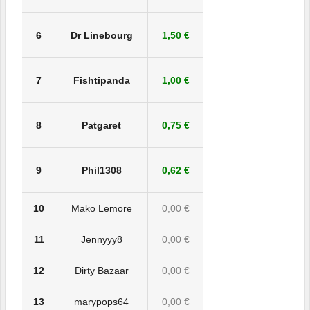
6
Dr Linebourg
1,50 €
7
Fishtipanda
1,00 €
8
Patgaret
0,75 €
9
Phil1308
0,62 €
10
Mako Lemore
0,00 €
11
Jennyyy8
0,00 €
12
Dirty Bazaar
0,00 €
13
marypops64
0,00 €