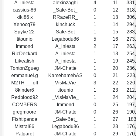
A_iniesta
alexinzaghi
4
11
331
cassius-86
_Sale-Bet_
0
12
318
kiki86 x
RRazeRR_
1
13
306
Xenocq79
kinchuck
1
14
294
Spyke 22
_Sale-Bet_
1
15
283
titounio
Legabodu86
5
16
273
Immond
A_iniesta
2
17
263
RicDeckard
A_iniesta
1
18
254
Likeafish
A_iniesta
1
19
245
TontonZgueg
JM-Chatte
1
20
236
emmanuel.g
KamehamehAS
0
21
228
M2TH___off
_VisMaVie_
3
22
220
8kinder6
titounio
1
23
212
Redblood92
_VisMaVie_
1
24
204
COMBERS
Immond
0
25
197
gregmoore
JM-Chatte
0
26
190
Fishtipanda
_Sale-Bet_
1
27
183
Mistral86
Legabodu86
1
28
176
Patgaret
JM-Chatte
0
29
170