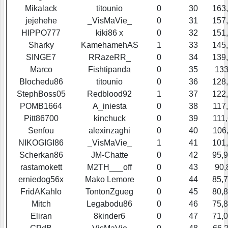
Mikalack
titounio
0
30
163
jejehehe
_VisMaVie_
0
31
157
HIPPO777
kiki86 x
0
32
151
Sharky
KamehamehAS
1
33
145
SINGE7
RRazeRR_
0
34
139
Marco
Fishtipanda
0
35
133
Blochedu86
titounio
0
36
128
StephBoss05
Redblood92
1
37
122
POMB1664
A_iniesta
0
38
117
Pitt86700
kinchuck
0
39
111
Senfou
alexinzaghi
0
40
106
NIKOGIGI86
_VisMaVie_
1
41
101
Scherkan86
JM-Chatte
0
42
95,
rastamokett
M2TH___off
0
43
90,
erniedog56x
Mako Lemore
0
44
85,
FridAKahlo
TontonZgueg
0
45
80,
Mitch
Legabodu86
0
46
75,
Eliran
8kinder6
0
47
71,