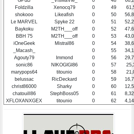
GPdB
_VisMaVie_
0
48
66,
Foldzilla
Xenocq79
0
49
61,
shokooo
Likeafish
0
50
56,
Le MARVEL
Spyke 22
0
51
52,
Baykoku
M2TH___off
0
52
47,
BBH 75
M2TH___off
0
53
43,
iOneGeek
Mistral86
0
54
38,
_Macash_
0
55
34,
Agouty79
Immond
0
56
29,
sonic86
NIKOGIGI86
0
57
25,
marypops64
titounio
0
58
21,
belussac
RicDeckard
0
59
16,
christ86000
Sharky
0
60
12,
chatouill86
StephBoss05
0
61
8,3
XFLOXANXGEX
titounio
0
62
4,1