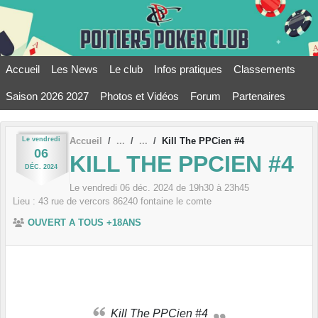
Panneau de gestion des cookies
Accueil
Les News
Le club
Infos pratiques
Classements
Saison 2026 2027
Photos et Vidéos
Forum
Partenaires
Le
vendredi
Accueil
Kill The PPCien #4
06
KILL THE PPCIEN #4
DÉC.
2024
Le
vendredi
06
déc.
2024
de 19h30 à 23h45
Lieu :
43 rue de vercors
86240
fontaine le comte
OUVERT A TOUS +18ANS
Kill The PPCien #4