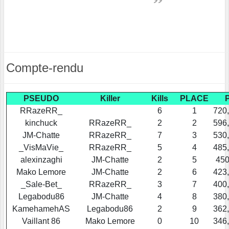
Compte-rendu
PSEUDO
Killer
Kills
PLACE
P
RRazeRR_
6
1
720
kinchuck
RRazeRR_
2
2
596
JM-Chatte
RRazeRR_
7
3
530
_VisMaVie_
RRazeRR_
5
4
485
alexinzaghi
JM-Chatte
2
5
450
Mako Lemore
JM-Chatte
2
6
423
_Sale-Bet_
RRazeRR_
3
7
400
Legabodu86
JM-Chatte
4
8
380
KamehamehAS
Legabodu86
2
9
362
Vaillant 86
Mako Lemore
0
10
346