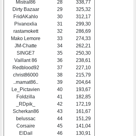
Mistral86
28
338,77
Dirty Bazaar
29
325,32
FridAKahlo
30
312,17
Pivanoxlia
31
299,30
rastamokett
32
286,69
Mako Lemore
33
274,33
JM-Chatte
34
262,21
SINGE7
35
250,30
Vaillant 86
36
238,61
Redblood92
37
227,10
christ86000
38
215,79
..mamat86..
39
204,64
Le_Pictavien
40
193,67
Foldzilla
41
182,85
_RDpik_
42
172,19
Scherkan86
43
161,67
belussac
44
151,29
Corsaire
45
141,04
ElDail
46
130,91