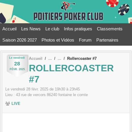
Panneau de gestion des cookies
Accueil
Les News
Le club
Infos pratiques
Classements
Saison 2026 2027
Photos et Vidéos
Forum
Partenaires
Le
vendredi
Accueil
Rollercoaster #7
28
ROLLERCOASTER
FÉVR.
2025
#7
Le
vendredi
28
févr.
2025
de 19h30 à 23h45
Lieu :
43 rue de vercors
86240
fontaine le comte
LIVE