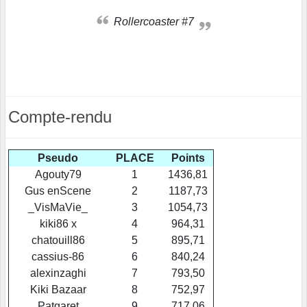
Rollercoaster #7
Compte-rendu
Pseudo
PLACE
Points
Agouty79
1
1436,81
Gus enScene
2
1187,73
_VisMaVie_
3
1054,73
kiki86 x
4
964,31
chatouill86
5
895,71
cassius-86
6
840,24
alexinzaghi
7
793,50
Kiki Bazaar
8
752,97
Patgaret
9
717,06