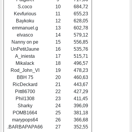
S.coco
10
684,72
Kevfurious
11
655,23
Baykoku
12
628,05
emmanuel.g
13
602,78
elvasco
14
579,12
Nanny on pe
15
556,85
UnPetitJaune
16
535,76
A_iniesta
17
515,71
Mikalack
18
496,57
Rod_John_VI
19
478,23
BBH 75
20
460,63
RicDeckard
21
443,67
Pitt86700
22
427,29
Phil1308
23
411,45
Sharky
24
396,09
POMB1664
25
381,18
marypops64
26
366,68
.BARBAPAPA66
27
352,55