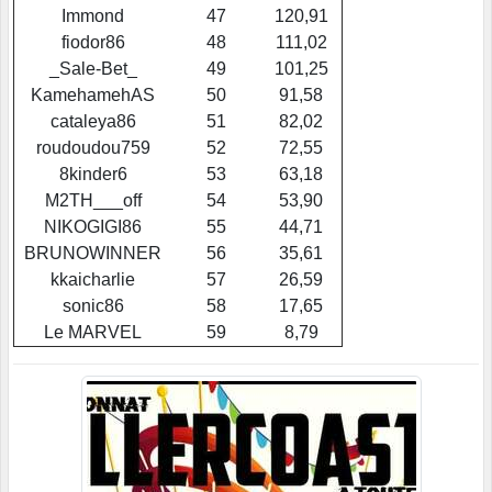
Immond
47
120,91
fiodor86
48
111,02
_Sale-Bet_
49
101,25
KamehamehAS
50
91,58
cataleya86
51
82,02
roudoudou759
52
72,55
8kinder6
53
63,18
M2TH___off
54
53,90
NIKOGIGI86
55
44,71
BRUNOWINNER
56
35,61
kkaicharlie
57
26,59
sonic86
58
17,65
Le MARVEL
59
8,79