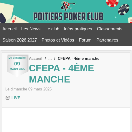
Panneau de gestion des cookies
Accueil
Les News
Le club
Infos pratiques
Classements
Saison 2026 2027
Photos et Vidéos
Forum
Partenaires
Le
dimanche
Accueil
CFEPA - 4ème manche
09
CFEPA - 4ÈME
MARS
2025
MANCHE
Le
dimanche
09
mars
2025
LIVE