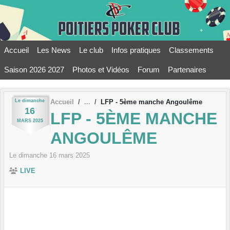
Panneau de gestion des cookies
Accueil
Les News
Le club
Infos pratiques
Classements
Saison 2026 2027
Photos et Vidéos
Forum
Partenaires
Le
dimanche
Accueil
LFP - 5ème manche Angoulême
16
LFP - 5ÈME MANCHE
MARS
2025
ANGOULÊME
Le
dimanche
16
mars
2025
LIVE