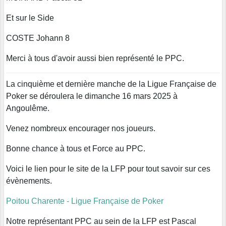
Et sur le Side
COSTE Johann 8
Merci à tous d'avoir aussi bien représenté le PPC.
La cinquième et dernière manche de la Ligue Française de
Poker se déroulera le dimanche 16 mars 2025 à
Angoulême.
Venez nombreux encourager nos joueurs.
Bonne chance à tous et Force au PPC.
Voici le lien pour le site de la LFP pour tout savoir sur ces
évènements.
Poitou Charente - Ligue Française de Poker
Notre représentant PPC au sein de la LFP est Pascal