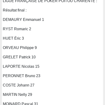
LIGUE FRANÇAISE DE POKER POITOU CHARENTE :
Résultat final :
DEMAURY Emmanuel 1
RYST Romaric 2
HUET Éric 3
ORVEAU Philippe 9
GRELET Patrick 10
LAPORTE Nicolas 15
PERONNET Bruno 23
COSTE Johann 27
MARTIN Nelly 29
MOINARD Pascal 31