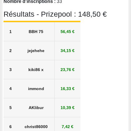
Nombre d'inscriptions :
33
Résultats - Prizepool : 148,50 €
1
BBH 75
56,45 €
2
jejehehe
34,15 €
3
kiki86 x
23,76 €
4
immond
16,33 €
5
AKlibur
10,39 €
6
christ86000
7,42 €