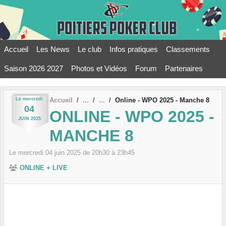
Panneau de gestion des cookies
Accueil
Les News
Le club
Infos pratiques
Classements
Saison 2026 2027
Photos et Vidéos
Forum
Partenaires
Le
mercredi
Accueil
Online - WPO 2025 - Manche 8
04
ONLINE - WPO 2025 -
JUIN
2025
MANCHE 8
Le
mercredi
04
juin
2025
de 20h30 à 23h45
ONLINE + LIVE