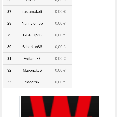
27
rastamokett
0,00 €
28
Nanny on pe
0,00 €
29
Give_Up86
0,00 €
30
Scherkan86
0,00 €
31
Vaillant 86
0,00 €
32
_Maverick86_
0,00 €
33
fiodor86
0,00 €