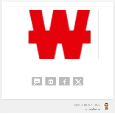
Publié le
10 déc. 2025
par
jejehehe