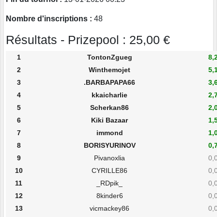
Nombre d'inscriptions :
48
Résultats - Prizepool : 25,00 €
1
TontonZgueg
8,
2
Winthemojet
5,
3
.BARBAPAPA66
3,
4
kkaicharlie
2,
5
Scherkan86
2,
6
Kiki Bazaar
1,
7
immond
1,
8
BORISYURINOV
0,
9
Pivanoxlia
0,
10
CYRILLE86
0,
11
_RDpik_
0,
12
8kinder6
0,
13
vicmackey86
0,