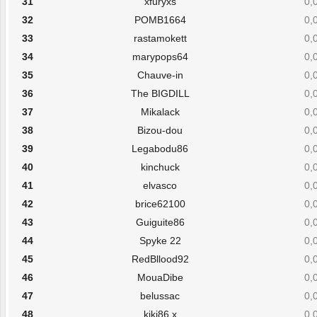
31
xfuryxs
0,
32
POMB1664
0,
33
rastamokett
0,
34
marypops64
0,
35
Chauve-in
0,
36
The BIGDILL
0,
37
Mikalack
0,
38
Bizou-dou
0,
39
Legabodu86
0,
40
kinchuck
0,
41
elvasco
0,
42
brice62100
0,
43
Guiguite86
0,
44
Spyke 22
0,
45
RedBllood92
0,
46
MouaDibe
0,
47
belussac
0,
48
kiki86 x
0,