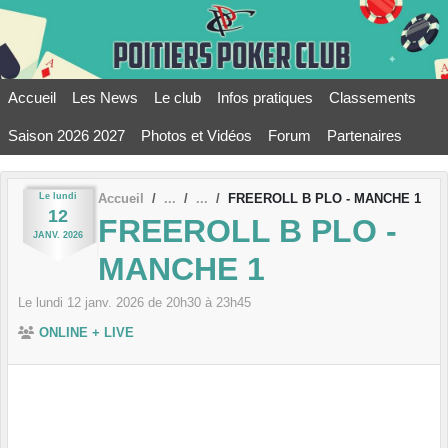
Panneau de gestion des cookies
Accueil
Les News
Le club
Infos pratiques
Classements
Saison 2026 2027
Photos et Vidéos
Forum
Partenaires
Le
lundi
Accueil
FREEROLL B PLO - MANCHE 1
12
FREEROLL B PLO -
JANV.
2026
MANCHE 1
Le
lundi
12
janv.
2026
de 20h30 à 23h45
ONLINE + LIVE