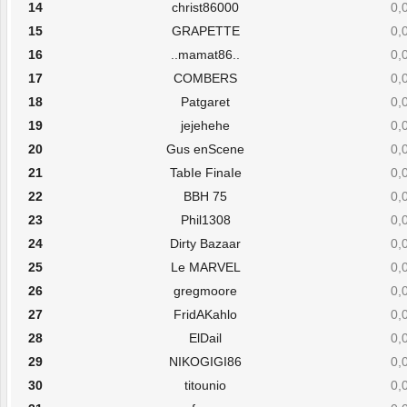
14
christ86000
0,
15
GRAPETTE
0,
16
..mamat86..
0,
17
COMBERS
0,
18
Patgaret
0,
19
jejehehe
0,
20
Gus enScene
0,
21
TabIe FinaIe
0,
22
BBH 75
0,
23
Phil1308
0,
24
Dirty Bazaar
0,
25
Le MARVEL
0,
26
gregmoore
0,
27
FridAKahlo
0,
28
ElDail
0,
29
NIKOGIGI86
0,
30
titounio
0,