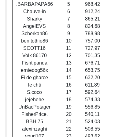
.BARBAPAPA66
5
968,42
Chauve-in
6
912,24
Sharky
7
865,21
AngelEVS
8
824,68
Scherkan86
9
788,98
benitothio86
10
757,00
SCOTT16
11
727,97
Volk 86170
12
701,35
Fishtipanda
13
676,71
erniedog56x
14
653,75
Fi de gharce
15
632,20
le chti
16
611,89
S.coco
17
592,64
jejehehe
18
574,33
UnBacPotager
19
556,85
FisherPrice.
20
540,11
BBH 75
21
524,03
alexinzaghi
22
508,55
youri107
23
493,62