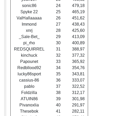
sonic86
24
479,18
Spyke 22
25
465,19
ValHallaaaaa
26
451,62
Immond
27
438,43
xnrj
28
425,60
_Sale-Bet_
29
413,09
pi_rho
30
400,89
REDSQUIRREL
31
388,97
kinchuck
32
377,32
Papounet
33
365,92
Redbllood92
34
354,76
lucky86sport
35
343,81
cassius-86
36
333,07
pablo
37
322,52
Foldzilla
38
312,17
ATUIN86
39
301,98
Pivanoxlia
40
291,97
Thesebok
41
282,11