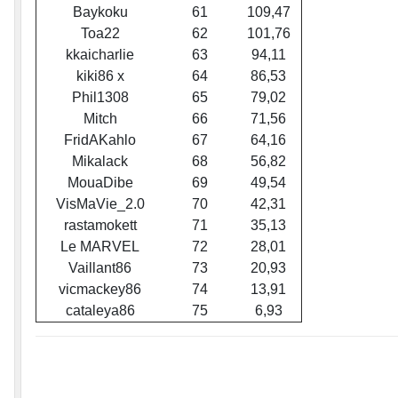
Baykoku
61
109,47
Toa22
62
101,76
kkaicharlie
63
94,11
kiki86 x
64
86,53
Phil1308
65
79,02
Mitch
66
71,56
FridAKahlo
67
64,16
Mikalack
68
56,82
MouaDibe
69
49,54
VisMaVie_2.0
70
42,31
rastamokett
71
35,13
Le MARVEL
72
28,01
Vaillant86
73
20,93
vicmackey86
74
13,91
cataleya86
75
6,93