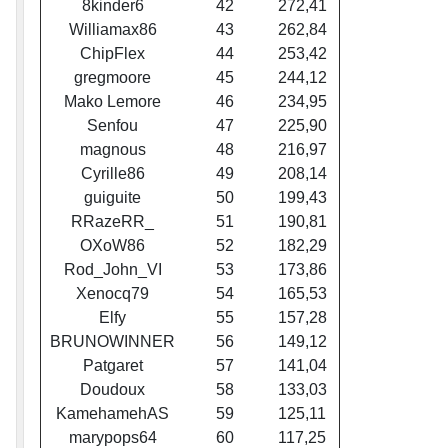
8kinder6
42
272,41
Williamax86
43
262,84
ChipFlex
44
253,42
gregmoore
45
244,12
Mako Lemore
46
234,95
Senfou
47
225,90
magnous
48
216,97
Cyrille86
49
208,14
guiguite
50
199,43
RRazeRR_
51
190,81
OXoW86
52
182,29
Rod_John_VI
53
173,86
Xenocq79
54
165,53
Elfy
55
157,28
BRUNOWINNER
56
149,12
Patgaret
57
141,04
Doudoux
58
133,03
KamehamehAS
59
125,11
marypops64
60
117,25