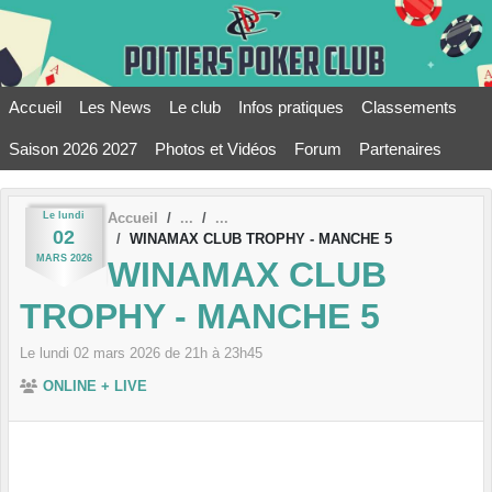
Panneau de gestion des cookies
Accueil
Les News
Le club
Infos pratiques
Classements
Saison 2026 2027
Photos et Vidéos
Forum
Partenaires
Le
lundi
Accueil
02
WINAMAX CLUB TROPHY - MANCHE 5
MARS
2026
WINAMAX CLUB
TROPHY - MANCHE 5
Le
lundi
02
mars
2026
de 21h à 23h45
ONLINE + LIVE