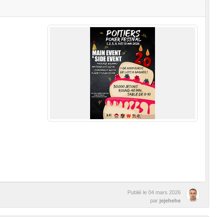
Publié le
04 mars 2026
par
jejehehe