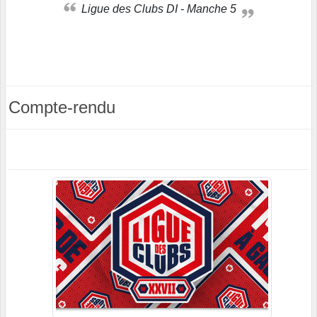
Ligue des Clubs DI - Manche 5
Compte-rendu