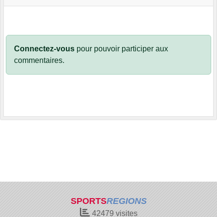
Connectez-vous
pour pouvoir participer aux
commentaires.
SPORTS
REGIONS
42479
visites