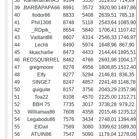
38
KamehamehAS
9164
5330
3119,65
714,69
39
.BARBAPAPA66
8991
3572
3920,90
1497,86
40
fiodor86
8833
5408
2639,51
785,18
41
Phil1308
8748
5118
2543,64
1085,90
42
_RDpik_
8654
5840
1706,41
1107,42
43
Vaillant86
8607
4314
2546,33
1746,97
44
Lechti
8490
5974
1648,96
867,90
45
kkaicharlie
8473
4433
2144,44
1895,51
46
REDSQUIRREL
8462
4766
2691,98
1004,17
47
gregmoore
8278
4956
1808,85
1512,40
48
Elfy
8277
5294
2146,81
836,35
49
SINGE7
8247
4857
2241,48
1148,78
50
guiguite
8157
3756
2043,29
2357,96
51
Toa22
8108
4570
2225,00
1312,71
52
BBH 75
7735
3017
3738,28
979,22
53
Williamax86
7608
4358
2015,46
1235,12
54
Legabodu86
7576
3434
2748,01
1394,49
55
ElDail
7569
3080
3399,62
1089,30
56
ATUIN86
7547
5090
1179,04
1278,06