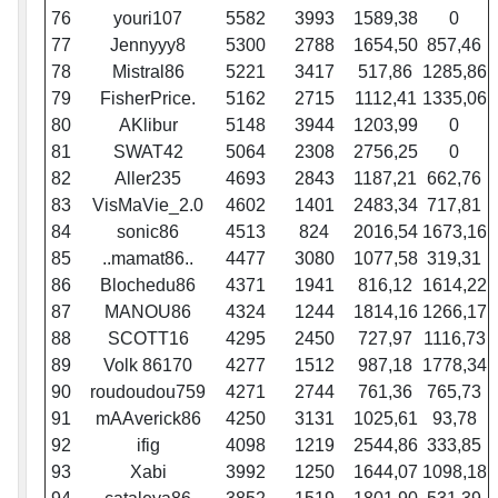
76
youri107
5582
3993
1589,38
0
77
Jennyyy8
5300
2788
1654,50
857,46
78
Mistral86
5221
3417
517,86
1285,86
79
FisherPrice.
5162
2715
1112,41
1335,06
80
AKlibur
5148
3944
1203,99
0
81
SWAT42
5064
2308
2756,25
0
82
Aller235
4693
2843
1187,21
662,76
83
VisMaVie_2.0
4602
1401
2483,34
717,81
84
sonic86
4513
824
2016,54
1673,16
85
..mamat86..
4477
3080
1077,58
319,31
86
Blochedu86
4371
1941
816,12
1614,22
87
MANOU86
4324
1244
1814,16
1266,17
88
SCOTT16
4295
2450
727,97
1116,73
89
Volk 86170
4277
1512
987,18
1778,34
90
roudoudou759
4271
2744
761,36
765,73
91
mAAverick86
4250
3131
1025,61
93,78
92
ifig
4098
1219
2544,86
333,85
93
Xabi
3992
1250
1644,07
1098,18