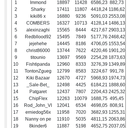
1
Immond
18897
11428
6586,23
882,73
2
Sharky
17411
11807
4418,24
1186,62
3
kiki86 x
16880
9236
5091,03
2553,08
4
COMBERS
16327
10713
4128,14
1486,13
5
alexinzaghi
15565
8444
4217,67
2903,13
6
Redbllood92
15495
7849
5177,76
2468,42
7
jejehehe
14445
8186
4706,05
1553,54
8
christ86000
13744
7622
4220,46
1901,20
9
titounio
13697
9569
2254,28
1873,63
10
Fishtipanda
12960
8333
3276,39
1349,89
11
TontonZgueg
12799
8583
3224,67
991,78
12
Kiki Bazaar
12670
4727
5968,93
1974,73
13
_Sale-Bet_
12498
4425
6184,21
1888,60
14
Patgaret
12437
7807
2204,43
2425,32
15
ChipFlex
12263
10079
1688,75
495,45
16
Rod_John_VI
12041
6534
4698,05
808,91
17
erniedog56x
11958
7020
3682,93
1255,31
18
Nanny on pe
11910
5035
4811,15
2063,86
19
8kinder6
11887
5198
4652,75
2037,05