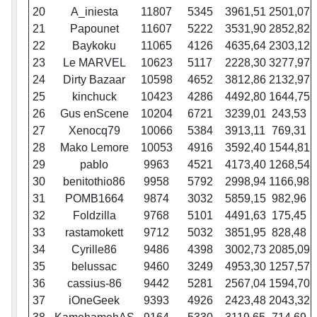
20
A_iniesta
11807
5345
3961,51
2501,07
21
Papounet
11607
5222
3531,90
2852,82
22
Baykoku
11065
4126
4635,64
2303,12
23
Le MARVEL
10623
5117
2228,30
3277,97
24
Dirty Bazaar
10598
4652
3812,86
2132,97
25
kinchuck
10423
4286
4492,80
1644,75
26
Gus enScene
10204
6721
3239,01
243,53
27
Xenocq79
10066
5384
3913,11
769,31
28
Mako Lemore
10053
4916
3592,40
1544,81
29
pablo
9963
4521
4173,40
1268,54
30
benitothio86
9958
5792
2998,94
1166,98
31
POMB1664
9874
3032
5859,15
982,96
32
Foldzilla
9768
5101
4491,63
175,45
33
rastamokett
9712
5032
3851,95
828,48
34
Cyrille86
9486
4398
3002,73
2085,09
35
belussac
9460
3249
4953,30
1257,57
36
cassius-86
9442
5281
2567,04
1594,70
37
iOneGeek
9393
4926
2423,48
2043,32