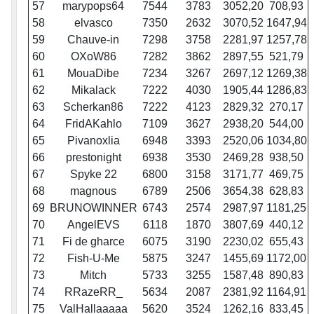
57
marypops64
7544
3783
3052,20
708,93
58
elvasco
7350
2632
3070,52
1647,94
59
Chauve-in
7298
3758
2281,97
1257,78
60
OXoW86
7282
3862
2897,55
521,79
61
MouaDibe
7234
3267
2697,12
1269,38
62
Mikalack
7222
4030
1905,44
1286,83
63
Scherkan86
7222
4123
2829,32
270,17
64
FridAKahlo
7109
3627
2938,20
544,00
65
Pivanoxlia
6948
3393
2520,06
1034,80
66
prestonight
6938
3530
2469,28
938,50
67
Spyke 22
6800
3158
3171,77
469,75
68
magnous
6789
2506
3654,38
628,83
69
BRUNOWINNER
6743
2574
2987,97
1181,25
70
AngelEVS
6118
1870
3807,69
440,12
71
Fi de gharce
6075
3190
2230,02
655,43
72
Fish-U-Me
5875
3247
1455,69
1172,00
73
Mitch
5733
3255
1587,48
890,83
74
RRazeRR_
5634
2087
2381,92
1164,91
75
ValHallaaaaa
5620
3524
1262,16
833,45