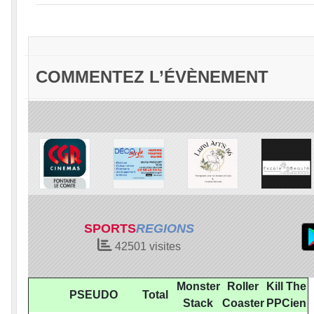
COMMENTEZ L’ÉVÈNEMENT
Connectez-vous
pour pouvoir participer aux commenta
SPORTS
REGIONS
42501
visites
Monster
Roller
Kill The
PSEUDO
Total
Stack
Coaster
PPCien