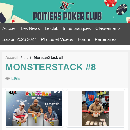
Panneau de gestion des cookies
Accueil
Les News
Le club
Infos pratiques
Classements
Saison 2026 2027
Photos et Vidéos
Forum
Partenaires
Accueil
MonsterStack #8
MONSTERSTACK #8
LIVE