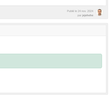
Publié le
24 nov. 2024
par
jejehehe