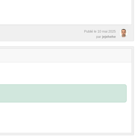
Publié le
10 mai 2025
par
jejehehe