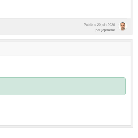
Publié le
20 juin 2026
par
jejehehe