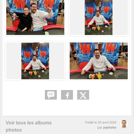
Voir tous les albums
Publié le
25 avril 2026
par
jejehehe
photos