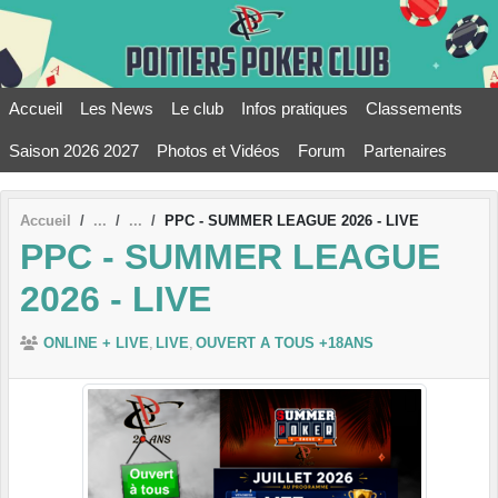
Panneau de gestion des cookies
Accueil
Les News
Le club
Infos pratiques
Classements
Saison 2026 2027
Photos et Vidéos
Forum
Partenaires
Accueil
PPC - SUMMER LEAGUE 2026 - LIVE
PPC - SUMMER LEAGUE
2026 - LIVE
ONLINE + LIVE
LIVE
OUVERT A TOUS +18ANS